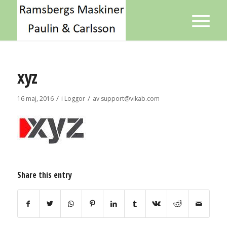
xyz
/
/
16 maj, 2016
i
Loggor
av
support@vikab.com
Share this entry