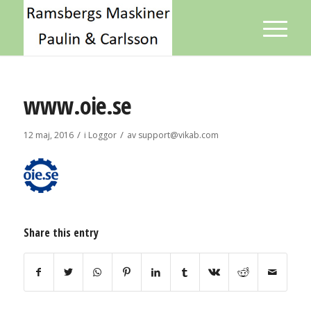
www.oie.se
/
/
12 maj, 2016
i
Loggor
av
support@vikab.com
Share this entry